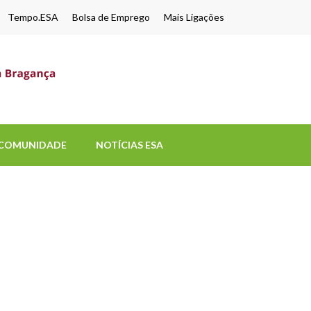
Tempo.ESA
Bolsa de Emprego
Mais Ligações
ESA-UPB
Uma escola de biociências
COMUNIDADE
NOTÍCIAS ESA