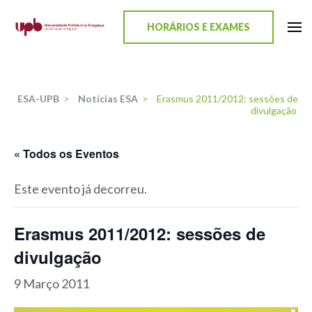
content
HORÁRIOS E EXAMES
ESA-UPB
Uma escola de biociências
ESA-UPB
>
Notícias ESA
>
Erasmus 2011/2012: sessões de
divulgação
« Todos os Eventos
Este evento já decorreu.
Erasmus 2011/2012: sessões de
divulgação
9 Março 2011