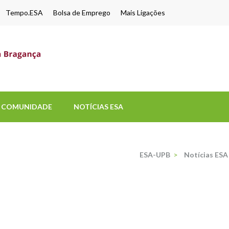
Tempo.ESA
Bolsa de Emprego
Mais Ligações
ESA-UPB
Uma escola de biociências
COMUNIDADE
NOTÍCIAS ESA
ESA-UPB
>
Notícias ESA