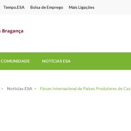
Tempo.ESA
Bolsa de Emprego
Mais Ligações
ESA-UPB
Uma escola de biociências
COMUNIDADE
NOTÍCIAS ESA
>
Notícias ESA
>
Fórum Internacional de Países Produtores de Cas