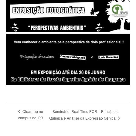
Seminário: Real Time PCR – Princípios,
Clean-up no
campus do IPB
Química e Análise da Expressão Génica