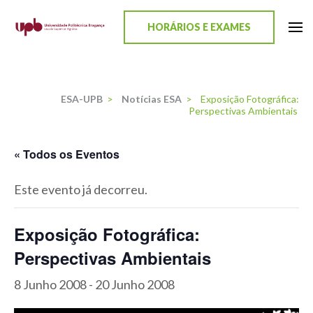
content
HORÁRIOS E EXAMES
ESA-UPB
Uma escola de biociências
ESA-UPB
>
Notícias ESA
>
Exposição Fotográfica:
Perspectivas Ambientais
« Todos os Eventos
Este evento já decorreu.
Exposição Fotográfica:
Perspectivas Ambientais
8 Junho 2008
-
20 Junho 2008