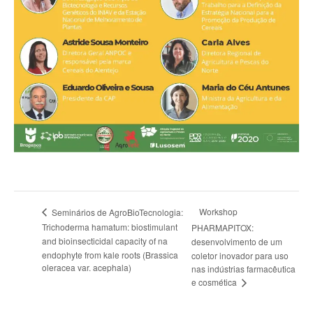
Workshop
Seminários de AgroBioTecnologia:
Trichoderma hamatum: biostimulant
PHARMAPITOX:
and bioinsecticidal capacity of na
desenvolvimento de um
endophyte from kale roots (Brassica
coletor inovador para uso
oleracea var. acephala)
nas indústrias farmacêutica
e cosmética