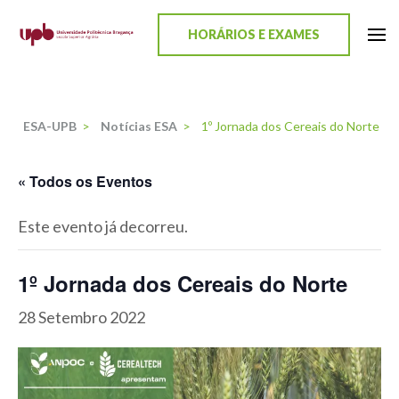
content
HORÁRIOS E EXAMES
ESA-UPB
Uma escola de biociências
ESA-UPB
>
Notícias ESA
>
1º Jornada dos Cereais do Norte
« Todos os Eventos
Este evento já decorreu.
1º Jornada dos Cereais do Norte
28 Setembro 2022